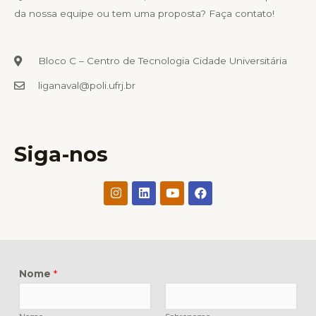
da nossa equipe ou tem uma proposta? Faça contato!
Bloco C – Centro de Tecnologia Cidade Universitária
liganaval@poli.ufrj.br
Siga-nos
I
L
Y
F
n
i
o
a
s
n
u
c
t
k
t
e
a
e
u
b
g
d
b
o
r
i
e
o
a
n
k
Nome
*
m