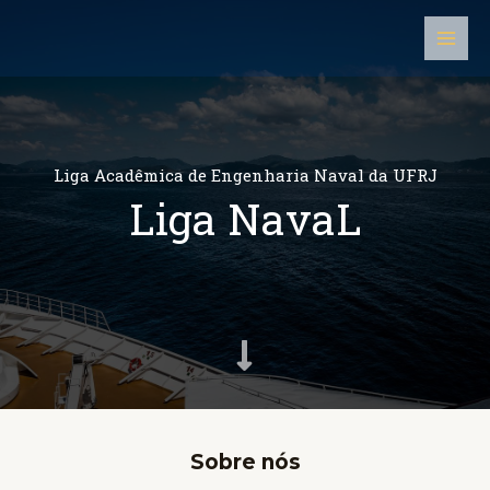
Ir
Main
para
Men
o
conteúdo
Liga Acadêmica de Engenharia Naval da UFRJ
Liga NavaL
Sobre nós